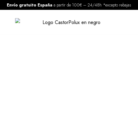
Envío gratuito España
a partir de 100€
–
24/48h *excepto rebajas