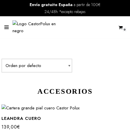
Envío gratuito España
a partir de 100€
24/48h *excepto rebajas
Saltar
al
contenido
0
ACCESORIOS
LEANDRA CUERO
139,00
€