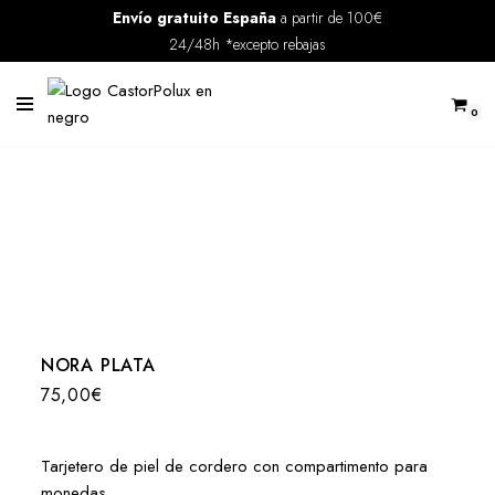
Envío gratuito España
a partir de 100€
24/48h *excepto rebajas
Saltar
al
contenido
0
NORA PLATA
75,00
€
Tarjetero de piel de cordero con compartimento para
monedas.