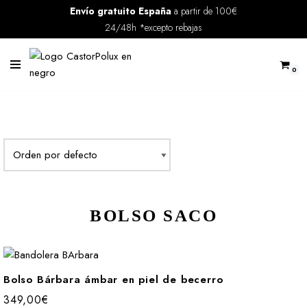
Envío gratuito España
a partir de 100€
24/48h *excepto rebajas
Saltar
al
contenido
0
BOLSO SACO
Bolso Bárbara ámbar en piel de becerro
349,00
€