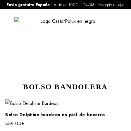
Envío gratuito España
a partir de 100€
–
24/48h *excepto rebajas
BOLSO BANDOLERA
Bolso Delphine burdeos en piel de becerro
339,00
€