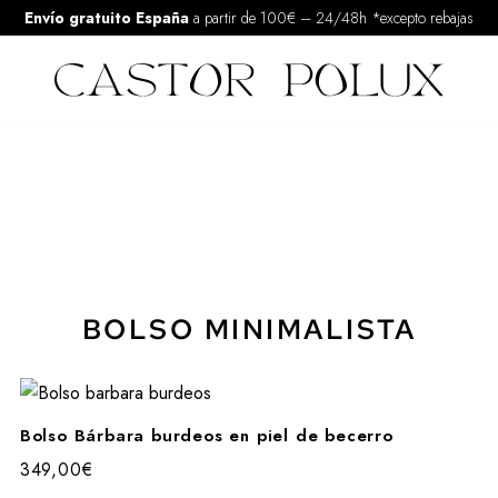
Envío gratuito España
a partir de 100€
–
24/48h *excepto rebajas
BOLSO MINIMALISTA
Bolso Bárbara burdeos en piel de becerro
349,00
€