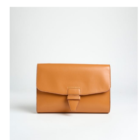
ESCUENTO
RA COMPRA
ras novedades! Nuevos
s especiales y más.