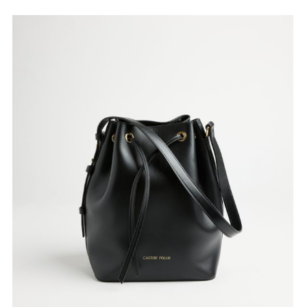
-10% DE D
EN TU PRIME
¡No te pierdas todas nuest
lanzamientos, promocione